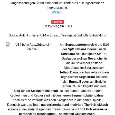
angriffsfreudigen Sturm eine deutlich sichtbare Leistungsstimulanz
hervorbrachte.
Weiter ..
Featured
Classic-Kegeln - U14
Starker Auftritt unserer U14 – Einsatz, Teamgeist und tolle Entwicklung
Am
Sonntagmorgen
reiste die
U14
der SpG Tettau-Lindenau
nach
Schipkau
zum dortigen
KSV
. Die
Gastgeber wollten
Revanche
für
die im November erlittene
Niederlage im
Sportzentrum
Tettau
. Damals entwickelte sich ein
regelrechter
Kegelkrimi
, bei dem
sich
Emma Begert
am Ende in
einen Rausch kegelte und den
Sieg für die Spielgemeinschaft
sichern konnte. Unsere jungen
Keglerinnen und Kegler sind mit den
neuen Segmentplattenbahnen
noch nicht so vertraut, was den Gastgebern in die Karten spielte.
Dennoch war das Team
gut vorbereitet und motiviert
:
Thorin Nicklisch
erzielte in der zurückliegenden Trainingswoche mit
461 Holz
eine neue
persönliche Bestleistung – herzlichen Glückwunsch!