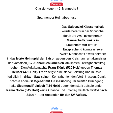
Featured
Classic-Kegeln - 2. Mannschaft
Spannender Heimabschluss
Das
Saisonziel Klassenerhalt
wurde bereits in der Vorwoche
durch die
zwei gewonnenen
Mannschaftspunkte in
Lauchhammer
erreicht.
Entsprechend konnte unsere
zweite Mannschaft etwas befreiter
in das
letzte Heimspiel der Saison
gegen den Kreismannschaftsmeister
der Vorsaison,
SV Aufbau Großkmehlen
, am späten Freitagnachmittag
gehen. Den Auftakt machte
Franz König (520 Holz)
gegen
Thomas
Heuser (476 Holz)
. Franz zeigte eine starke Leistung und musste
lediglich im
dritten Satz
seinem Kontrahenten den Vortritt lassen. Damit
brachte er die
Gastgeber mit 1:0 in Führung
. Im zweiten Durchgang
hatte
Siegmund Reinisch (434 Holz)
gegen den stark aufspielenden
Remo Götze (545 Holz)
keine Chance und unterlag deutlich mit
0:4 nach
Sätzen –
der
Ausgleich für den SV Aufbau.
Weiter ...