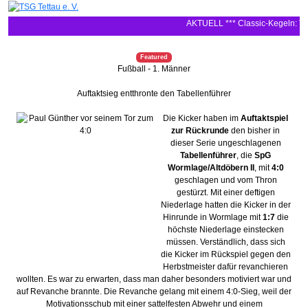
AKTUELL *** Classic-Kegeln: TSG 
Featured
Fußball - 1. Männer
Auftaktsieg entthronte den Tabellenführer
Die Kicker haben im
Auftaktspiel
zur Rückrunde
den bisher in
dieser Serie ungeschlagenen
Tabellenführer
, die
SpG
Wormlage/Altdöbern II
, mit
4:0
geschlagen und vom Thron
gestürzt. Mit einer deftigen
Niederlage hatten die Kicker in der
Hinrunde in Wormlage mit
1:7
die
höchste Niederlage einstecken
müssen. Verständlich, dass sich
die Kicker im Rückspiel gegen den
Herbstmeister dafür revanchieren
wollten. Es war zu erwarten, dass man daher besonders motiviert war und
auf Revanche brannte. Die Revanche gelang mit einem 4:0-Sieg, weil der
Motivationsschub mit einer sattelfesten Abwehr und einem