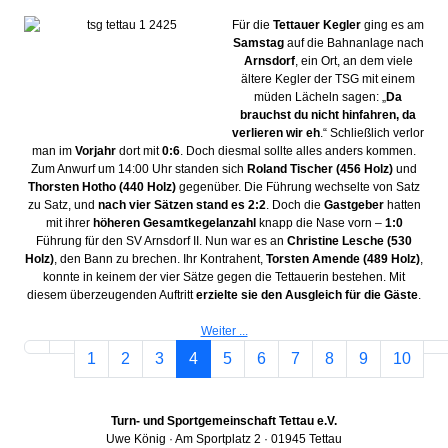
Für die
Tettauer Kegler
ging es am
Samstag
auf die Bahnanlage nach
Arnsdorf
, ein Ort, an dem viele
ältere Kegler der TSG mit einem
müden Lächeln sagen: „
Da
brauchst du nicht hinfahren, da
verlieren wir eh
.“ Schließlich verlor
man im
Vorjahr
dort mit
0:6
. Doch diesmal sollte alles anders kommen.
Zum Anwurf um 14:00 Uhr standen sich
Roland Tischer (456 Holz)
und
Thorsten Hotho (440 Holz)
gegenüber. Die Führung wechselte von Satz
zu Satz, und
nach vier Sätzen stand es 2:2
. Doch die
Gastgeber
hatten
mit ihrer
höheren Gesamtkegelanzahl
knapp die Nase vorn –
1:0
Führung für den SV Arnsdorf II. Nun war es an
Christine Lesche (530
Holz)
, den Bann zu brechen. Ihr Kontrahent,
Torsten Amende (489 Holz)
,
konnte in keinem der vier Sätze gegen die Tettauerin bestehen. Mit
diesem überzeugenden Auftritt
erzielte sie den Ausgleich für die Gäste
.
Weiter ...
1
2
3
4
5
6
7
8
9
10
Turn- und Sportgemeinschaft Tettau e.V.
Uwe König · Am Sportplatz 2 · 01945 Tettau