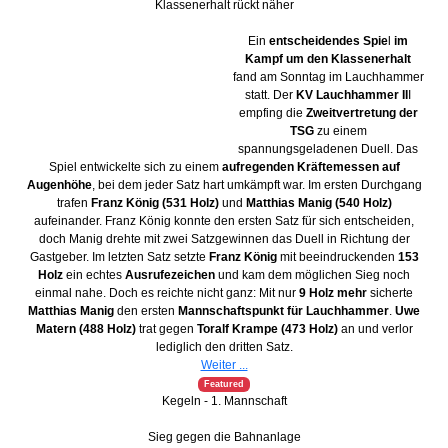
Klassenerhalt rückt näher
Ein
entscheidendes Spie
l
im
Kampf um den Klassenerhalt
fand am Sonntag im Lauchhammer
statt. Der
KV Lauchhammer II
I
empfing die
Zweitvertretung der
TSG
zu einem
spannungsgeladenen Duell. Das
Spiel entwickelte sich zu einem
aufregenden Kräftemessen auf
Augenhöhe
, bei dem jeder Satz hart umkämpft war. Im ersten Durchgang
trafen
Franz König (531 Holz)
und
Matthias Manig (540 Holz)
aufeinander. Franz König konnte den ersten Satz für sich entscheiden,
doch Manig drehte mit zwei Satzgewinnen das Duell in Richtung der
Gastgeber. Im letzten Satz setzte
Franz König
mit beeindruckenden
153
Holz
ein echtes
Ausrufezeichen
und kam dem möglichen Sieg noch
einmal nahe. Doch es reichte nicht ganz: Mit nur
9 Holz mehr
sicherte
Matthias Manig
den ersten
Mannschaftspunkt für Lauchhammer
.
Uwe
Matern (488 Holz)
trat gegen
Toralf Krampe (473 Holz)
an und verlor
lediglich den dritten Satz.
Weiter ...
Featured
Kegeln - 1. Mannschaft
Sieg gegen die Bahnanlage