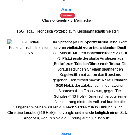
Weiter ...
Featured
Classic-Kegeln - 1. Mannschaft
TSG Tettau I krönt sich vorzeitig zum Kreismannschaftsmeister!
Im
Spitzenspiel im Sportzentrum Tettau
kam
es zum
vielleicht vorentscheidenden Duell
der Saison: Mit dem
Hohenbockaer SV GG II
(3. Platz)
reiste der starke Aufsteiger aus
„Bucke“
zum Tabellenführer nach Tettau
. Die
Voraussetzungen für einen spannenden
Kegelwettkampf waren damit bestens
gegeben. Den Auftakt machte
René Erdmann
(510 Holz)
, der zuletzt noch in der zweiten
Mannschaft im Einsatz war, gegen
Tim
Schulze (443 Holz)
. René rechtfertigte seine
Nominierung eindrucksvoll und brachte die
Gastgeber mit einem
klaren 4:0 nach Sätzen
früh in Führung. Auch
Christine Lesche (519 Holz)
überzeugte und musste
lediglich einen Satz
abgeben
, wodurch sie die Führung auf
2:0
ausbaute.
Weiter ...