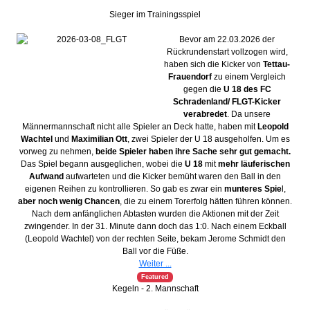
Sieger im Trainingsspiel
Bevor am 22.03.2026 der
Rückrundenstart vollzogen wird,
haben sich die Kicker von
Tettau-
Frauendorf
zu einem Vergleich
gegen die
U 18 des FC
Schradenland/ FLGT-Kicker
verabredet
. Da unsere
Männermannschaft nicht alle Spieler an Deck hatte, haben mit
Leopold
Wachtel
und
Maximilian Ott
, zwei Spieler der U 18 ausgeholfen. Um es
vorweg zu nehmen,
beide Spieler haben ihre Sache sehr gut gemacht.
Das Spiel begann ausgeglichen, wobei die
U 18
mit
mehr läuferischen
Aufwand
aufwarteten und die Kicker bemüht waren den Ball in den
eigenen Reihen zu kontrollieren. So gab es zwar ein
munteres Spie
l,
aber noch wenig Chancen
, die zu einem Torerfolg hätten führen können.
Nach dem anfänglichen Abtasten wurden die Aktionen mit der Zeit
zwingender. In der 31. Minute dann doch das 1:0. Nach einem Eckball
(Leopold Wachtel) von der rechten Seite, bekam Jerome Schmidt den
Ball vor die Füße.
Weiter ...
Featured
Kegeln - 2. Mannschaft