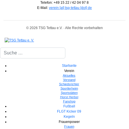
Telefon: +49 15 22 / 42 04 97 8
E-Mail:
verein [at] tsg-tettau [dot] de
© 2026 TSG Tettau e.V. · Alle Rechte vorbehalten
Suchen
Startseite
Verein
Aktuelles
Vorstand
Schiedsrichter
Sportlerheim
Sportstätten
Horst Herbst
Fanshop
Fußball
FLGT Kicker 09
Kegeln
Frauenpower
Frauen