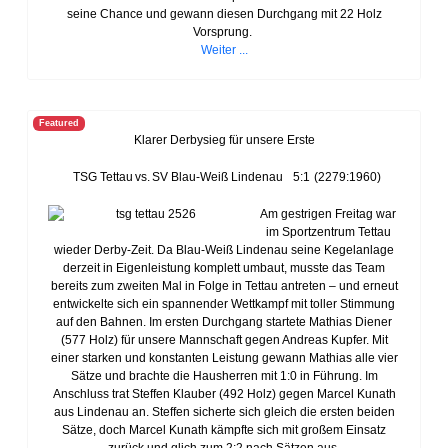
seine Chance und gewann diesen Durchgang mit 22 Holz
Vorsprung.
Weiter ...
Featured
Klarer Derbysieg für unsere Erste
TSG Tettau
vs.
SV Blau-Weiß Lindenau
5:1
(2279:1960)
Am gestrigen Freitag war
im Sportzentrum Tettau
wieder Derby-Zeit. Da Blau-Weiß Lindenau seine Kegelanlage
derzeit in Eigenleistung komplett umbaut, musste das Team
bereits zum zweiten Mal in Folge in Tettau antreten – und erneut
entwickelte sich ein spannender Wettkampf mit toller Stimmung
auf den Bahnen. Im ersten Durchgang startete Mathias Diener
(577 Holz) für unsere Mannschaft gegen Andreas Kupfer. Mit
einer starken und konstanten Leistung gewann Mathias alle vier
Sätze und brachte die Hausherren mit 1:0 in Führung. Im
Anschluss trat Steffen Klauber (492 Holz) gegen Marcel Kunath
aus Lindenau an. Steffen sicherte sich gleich die ersten beiden
Sätze, doch Marcel Kunath kämpfte sich mit großem Einsatz