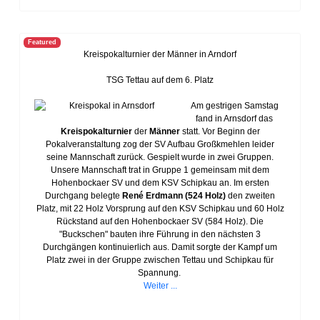
Featured
Kreispokalturnier der Männer in Arndorf
TSG Tettau auf dem 6. Platz
Am gestrigen Samstag
fand in Arnsdorf das
Kreispokalturnier
der
Männer
statt. Vor Beginn der
Pokalveranstaltung zog der SV Aufbau Großkmehlen leider
seine Mannschaft zurück. Gespielt wurde in zwei Gruppen.
Unsere Mannschaft trat in Gruppe 1 gemeinsam mit dem
Hohenbockaer SV und dem KSV Schipkau an. Im ersten
Durchgang belegte
René Erdmann
(524 Holz)
den zweiten
Platz, mit 22 Holz Vorsprung auf den KSV Schipkau und 60 Holz
Rückstand auf den Hohenbockaer SV (584 Holz). Die
"Buckschen" bauten ihre Führung in den nächsten 3
Durchgängen kontinuierlich aus. Damit sorgte der Kampf um
Platz zwei in der Gruppe zwischen Tettau und Schipkau für
Spannung.
Weiter ...