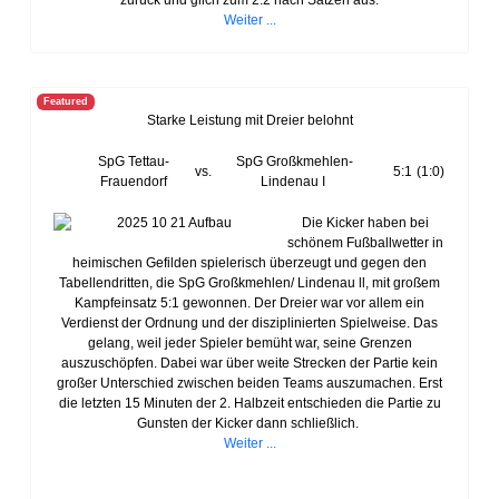
zurück und glich zum 2:2 nach Sätzen aus.
Weiter ...
Featured
Starke Leistung mit Dreier belohnt
SpG Tettau-
SpG Großkmehlen-
vs.
5:1
(1:0)
Frauendorf
Lindenau I
Die Kicker haben bei
schönem Fußballwetter in
heimischen Gefilden spielerisch überzeugt und gegen den
Tabellendritten, die SpG Großkmehlen/ Lindenau ll, mit großem
Kampfeinsatz 5:1 gewonnen. Der Dreier war vor allem ein
Verdienst der Ordnung und der disziplinierten Spielweise. Das
gelang, weil jeder Spieler bemüht war, seine Grenzen
auszuschöpfen. Dabei war über weite Strecken der Partie kein
großer Unterschied zwischen beiden Teams auszumachen. Erst
die letzten 15 Minuten der 2. Halbzeit entschieden die Partie zu
Gunsten der Kicker dann schließlich.
Weiter ...