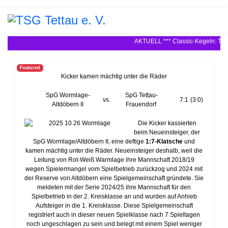
AKTUELL *** Classic-Kegeln: TSG T
Featured
Kicker kamen mächtig unter die Räder
SpG Wormlage-
SpG Tettau-
vs.
7:1
(3:0)
Altdöbern II
Frauendorf
Die Kicker kassierten
beim Neueinsteiger, der
SpG Wormlage/Altdöbern II, eine deftige
1:7-Klatsche
und
kamen mächtig unter die Räder. Neueinsteiger deshalb, weil die
Leitung von Rot-Weiß Warmlage ihre Mannschaft 2018/19
wegen Spielermangel vom Spielbetrieb zurückzog und 2024 mit
der Reserve von Altdöbern eine Spielgemeinschaft gründete. Sie
meldeten mit der Serie 2024/25 ihre Mannschaft für den
Spielbetrieb in der 2. Kreisklasse an und wurden auf Anhieb
Aufsteiger in die 1. Kreisklasse. Diese Spielgemeinschaft
registriert auch in dieser neuen Spielklasse nach 7 Spieltagen
noch ungeschlagen zu sein und belegt mit einem Spiel weniger