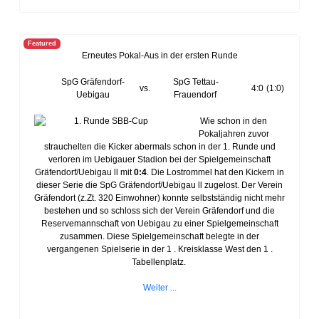
Featured
Erneutes Pokal-Aus in der ersten Runde
SpG Gräfendorf-
SpG Tettau-
vs.
4:0
(1:0)
Uebigau
Frauendorf
Wie schon in den
Pokaljahren zuvor
strauchelten die Kicker abermals schon in der 1. Runde und
verloren im Uebigauer Stadion bei der Spielgemeinschaft
Gräfendorf/Uebigau ll mit
0:4
. Die Lostrommel hat den Kickern in
dieser Serie die SpG Gräfendorf/Uebigau ll zugelost. Der Verein
Gräfendort (z.Zt. 320 Einwohner) konnte selbstständig nicht mehr
bestehen und so schloss sich der Verein Gräfendorf und die
Reservemannschaft von Uebigau zu einer Spielgemeinschaft
zusammen. Diese Spielgemeinschaft belegte in der
vergangenen Spielserie in der 1 . Kreisklasse West den 1 .
Tabellenplatz.
Weiter ...