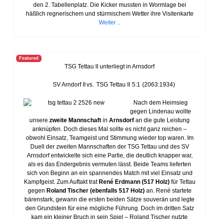
den 2. Tabellenplatz. Die Kicker mussten in Wormlage bei
häßlich regnerischem und stürmischem Wetter ihre Visitenkarte
Weiter ..
Featured
TSG Tettau II unterliegt in Arnsdorf
SV Arndorf II
vs.
TSG Tettau II
5:1
(2063:1934)
Nach dem Heimsieg
gegen Lindenau wollte
unsere
zweite Mannschaft
in
Arnsdorf
an die gute Leistung
anknüpfen. Doch dieses Mal sollte es nicht ganz reichen –
obwohl Einsatz, Teamgeist und Stimmung wieder top waren. Im
Duell der zweiten Mannschaften der TSG Tettau und des SV
Arnsdorf entwickelte sich eine Partie, die deutlich knapper war,
als es das Endergebnis vermuten lässt. Beide Teams lieferten
sich von Beginn an ein spannendes Match mit viel Einsatz und
Kampfgeist. Zum Auftakt trat
René Erdmann (517 Holz)
für Tettau
gegen
Roland Tischer (ebenfalls 517 Holz)
an. René startete
bärenstark, gewann die ersten beiden Sätze souverän und legte
den Grundstein für eine mögliche Führung. Doch im dritten Satz
kam ein kleiner Bruch in sein Spiel – Roland Tischer nutzte