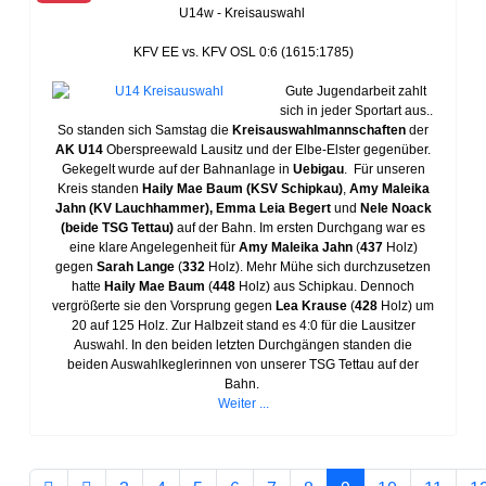
U14w - Kreisauswahl
KFV EE vs. KFV OSL 0:6 (1615:1785)
Gute Jugendarbeit zahlt
sich in jeder Sportart aus..
So standen sich Samstag die
Kreisauswahlmannschaften
der
AK U14
Oberspreewald Lausitz und der Elbe-Elster gegenüber.
Gekegelt wurde auf der Bahnanlage in
Uebigau
.
Für unseren
Kreis standen
Haily Mae Baum (KSV Schipkau)
,
Amy Maleika
Jahn (KV Lauchhammer), Emma Leia Begert
und
Nele Noack
(beide TSG Tettau)
auf der Bahn. Im ersten Durchgang war es
eine klare Angelegenheit für
Amy Maleika Jahn
(
437
Holz)
gegen
Sarah Lange
(
332
Holz). Mehr Mühe sich durchzusetzen
hatte
Haily Mae Baum
(
448
Holz) aus Schipkau. Dennoch
vergrößerte sie den Vorsprung gegen
Lea Krause
(
428
Holz) um
20 auf 125 Holz. Zur Halbzeit stand es 4:0 für die Lausitzer
Auswahl. In den beiden letzten Durchgängen standen die
beiden Auswahlkeglerinnen von unserer TSG Tettau auf der
Bahn.
Weiter ...