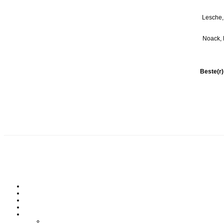
Lesche,
Noack, 
Beste(r)