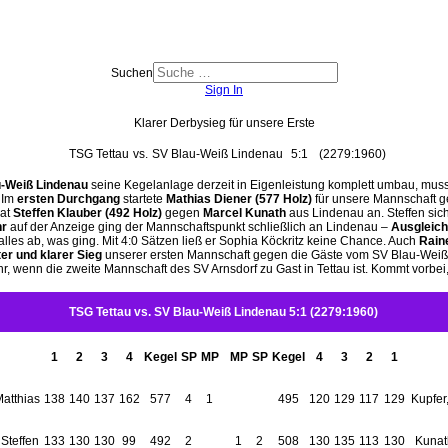
Suchen
Sign In
Klarer Derbysieg für unsere Erste
TSG Tettau
vs.
SV Blau-Weiß Lindenau
5:1
(2279:1960)
-Weiß Lindenau
seine Kegelanlage derzeit in Eigenleistung komplett umbau, mus
 Im
ersten Durchgang
startete
Mathias Diener (577 Holz)
für unsere Mannschaft g
rat
Steffen Klauber (492 Holz)
gegen
Marcel Kunath
aus Lindenau an. Steffen sich
hr
auf der Anzeige ging der Mannschaftspunkt schließlich an Lindenau –
Ausgleich
alles ab, was ging. Mit 4:0 Sätzen ließ er Sophia Köckritz keine Chance. Auch
Raine
ter und klarer Sieg
unserer ersten Mannschaft gegen die Gäste vom SV Blau-Weiß 
wenn die zweite Mannschaft des SV Arnsdorf zu Gast in Tettau ist. Kommt vorbei,
TSG Tettau vs. SV Blau-Weiß Lindenau 5:1 (2279:1960)
1
2
3
4
Kegel
SP
MP
MP
SP
Kegel
4
3
2
1
Matthias
138
140
137
162
577
4
1
495
120
129
117
129
Kupfer
 Steffen
133
130
130
99
492
2
1
2
508
130
135
113
130
Kunat