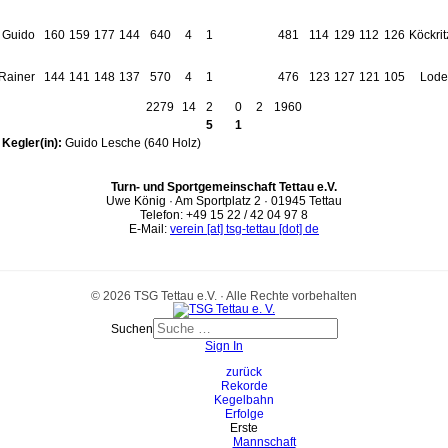
 Guido
160
159
177
144
640
4
1
481
114
129
112
126
Köckrit
Rainer
144
141
148
137
570
4
1
476
123
127
121
105
Lode
2279
14
2
0
2
1960
5
1
 Kegler(in):
Guido Lesche (640 Holz)
Turn- und Sportgemeinschaft Tettau e.V.
Uwe König · Am Sportplatz 2 · 01945 Tettau
Telefon: +49 15 22 / 42 04 97 8
E-Mail:
verein [at] tsg-tettau [dot] de
© 2026 TSG Tettau e.V. · Alle Rechte vorbehalten
Suchen
Sign In
zurück
Rekorde
Kegelbahn
Erfolge
Erste
Mannschaft