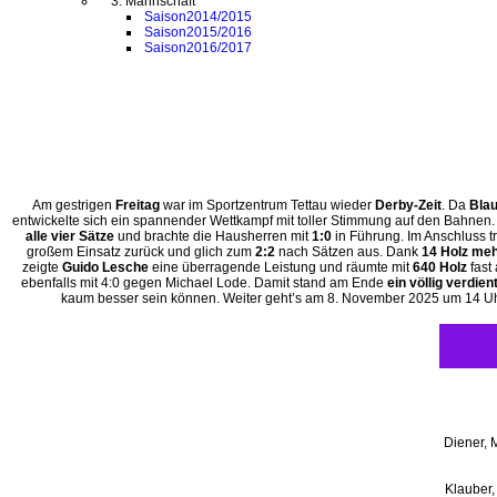
3. Mannschaft
Saison2014/2015
Saison2015/2016
Saison2016/2017
Am gestrigen
Freitag
war im Sportzentrum Tettau wieder
Derby-Zeit
. Da
Blau
entwickelte sich ein spannender Wettkampf mit toller Stimmung auf den Bahnen.
alle vier Sätze
und brachte die Hausherren mit
1:0
in Führung. Im Anschluss t
großem Einsatz zurück und glich zum
2:2
nach Sätzen aus. Dank
14 Holz me
zeigte
Guido Lesche
eine überragende Leistung und räumte mit
640 Holz
fast 
ebenfalls mit 4:0 gegen Michael Lode. Damit stand am Ende
ein völlig verdien
kaum besser sein können. Weiter geht’s am 8. November 2025 um 14 Uhr, 
Diener, 
Klauber,