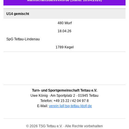
U14 gemischt
480 Wurf
18.04.26
SpG Tettau-Lindenau
1789 Kegel
Turn- und Sportgemeinschaft Tettau e.V.
Uwe König · Am Sportplatz 2 · 01945 Tettau
Telefon: +49 15 22 / 42 04 97 8
E-Mail:
verein [at] tsg-tettau [dot] de
© 2026 TSG Tettau e.V. · Alle Rechte vorbehalten