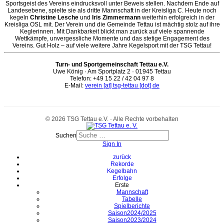
Sportsgeist des Vereins eindrucksvoll unter Beweis stellen. Nachdem Ende auf
Landesebene, spielte sie als dritte Mannschaft in der Kreisliga C. Heute noch
kegeln
Christine Lesche
und
Iris Zimmermann
weiterhin erfolgreich in der
Kreisliga OSL mit. Der Verein und die Gemeinde Tettau ist mächtig stolz auf ihre
Keglerinnen. Mit Dankbarkeit blickt man zurück auf viele spannende
Wettkämpfe, unvergessliche Momente und das stetige Engagement des
Vereins. Gut Holz – auf viele weitere Jahre Kegelsport mit der TSG Tettau!
Turn- und Sportgemeinschaft Tettau e.V.
Uwe König · Am Sportplatz 2 · 01945 Tettau
Telefon: +49 15 22 / 42 04 97 8
E-Mail:
verein [at] tsg-tettau [dot] de
© 2026 TSG Tettau e.V. · Alle Rechte vorbehalten
Suchen
Sign In
zurück
Rekorde
Kegelbahn
Erfolge
Erste
Mannschaft
Tabelle
Spielberichte
Saison2024/2025
Saison2023/2024